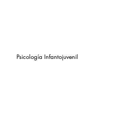
Psicología Infantojuvenil
Formulario de suscripción
Enviar
Tres Cruces, Montevideo, Uruguay