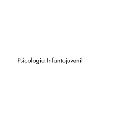
Psicología Infantojuvenil
Formulario de suscripción
Enviar
Tres Cruces, Montevideo, Uruguay